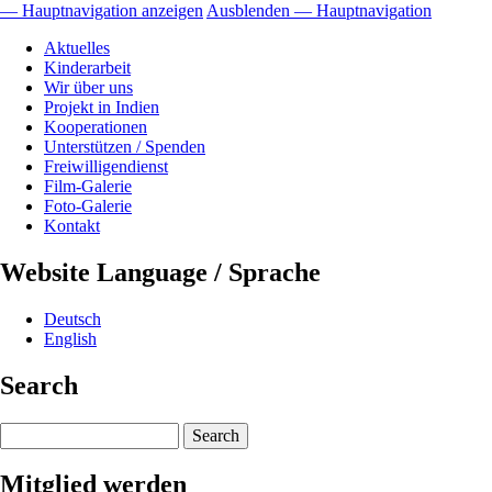
— Hauptnavigation anzeigen
Ausblenden — Hauptnavigation
Hauptnavigation
Aktuelles
Kinderarbeit
Wir über uns
Projekt in Indien
Kooperationen
Unterstützen / Spenden
Freiwilligendienst
Film-Galerie
Foto-Galerie
Kontakt
Website Language / Sprache
Deutsch
English
Search
Search
Mitglied werden