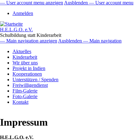
Direkt
— User account menu anzeigen
Ausblenden — User account menu
zum
User
Anmelden
Inhalt
account
menu
H.E.L.G.O. e.V.
Schulbildung statt Kinderarbeit
— Main navigation anzeigen
Ausblenden — Main navigation
Main
Aktuelles
navigation
Kinderarbeit
Wir über uns
Projekt in Indien
Kooperationen
Unterstützen / Spenden
Freiwilligendienst
Film-Galerie
Foto-Galerie
Kontakt
Impressum
H.E.L.G.O. e.V.