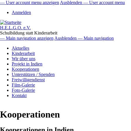
Direkt
— User account menu anzeigen
Ausblenden — User account menu
zum
User
Anmelden
Inhalt
account
menu
H.E.L.G.O. e.V.
Schulbildung statt Kinderarbeit
— Main navigation anzeigen
Ausblenden — Main navigation
Main
Aktuelles
navigation
Kinderarbeit
Wir über uns
Projekt in Indien
Kooperationen
Unterstützen / Spenden
Freiwilligendienst
Film-Galerie
Foto-Galerie
Kontakt
Kooperationen
Kooperationen in Indien