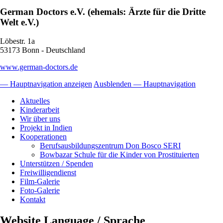
German Doctors e.V. (ehemals: Ärzte für die Dritte
Welt e.V.)
Löbestr. 1a
53173 Bonn - Deutschland
www.german-doctors.de
— Hauptnavigation anzeigen
Ausblenden — Hauptnavigation
Hauptnavigation
Aktuelles
Kinderarbeit
Wir über uns
Projekt in Indien
Kooperationen
Berufsausbildungszentrum Don Bosco SERI
Bowbazar Schule für die Kinder von Prostituierten
Unterstützen / Spenden
Freiwilligendienst
Film-Galerie
Foto-Galerie
Kontakt
Website Language / Sprache