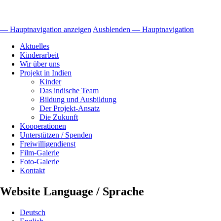
— Hauptnavigation anzeigen
Ausblenden — Hauptnavigation
Hauptnavigation
Aktuelles
Kinderarbeit
Wir über uns
Projekt in Indien
Kinder
Das indische Team
Bildung und Ausbildung
Der Projekt-Ansatz
Die Zukunft
Kooperationen
Unterstützen / Spenden
Freiwilligendienst
Film-Galerie
Foto-Galerie
Kontakt
Website Language / Sprache
Deutsch