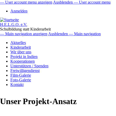
Direkt
— User account menu anzeigen
Ausblenden — User account menu
zum
User
Anmelden
Inhalt
account
menu
H.E.L.G.O. e.V.
Schulbildung statt Kinderarbeit
— Main navigation anzeigen
Ausblenden — Main navigation
Main
Aktuelles
navigation
Kinderarbeit
Wir über uns
Projekt in Indien
Kooperationen
Unterstützen / Spenden
Freiwilligendienst
Film-Galerie
Foto-Galerie
Kontakt
Unser Projekt-Ansatz